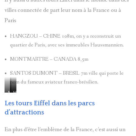
Il y aussi d’autres tours Eiffel dans le monde dans des
SUD
villes connectée de part leur nom à la France ou à
Paris
HANGZOU – CHINE 108m, on y a reconstruit un
quartier de Paris, avec ses immeubles Haussmannien.
MONTMARTRE – CANADA 8,5m
SANTOS DUMONT – BRESIL 7m ville qui porte le
nom du fameux aviateur franco-brésilien.
MONTMARTRE
SANTOS
HANGZOU
DUMONT
Les tours Eiffel dans les parcs
d’attractions
En plus d’être l’emblème de la France, c’est aussi un