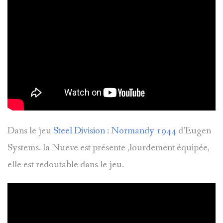
Dans le jeu
Steel Division : Normandy 1944
d’Eugen
Systems. la Nueve est présente ,lourdement équipée,
elle est redoutable dans le jeu.