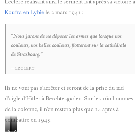
Leclerc réalisant ainsi le serment fait après sa victoire à
Koufra en Lybie
le 2 mars 1941 :
“Nous jurons de ne déposer les armes que lorsque nos
couleurs, nos belles couleurs, flotteront sur la cathédrale
de Strasbourg.”
LECLERC
Ils ne vont pas s’arrêter et seront de la prise du nid
d’aigle d’Hitler à Berchtesgaden. Sur les 160 hommes
de la colonne, il n’en restera plus que 14 aptes à
combattre en 1945.
Strasbourg
Strasbourg
Berchtesgaden