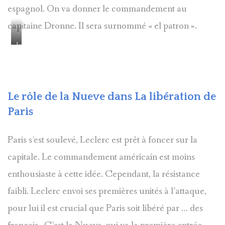
espagnol. On va donner le commandement au
capitaine Dronne. Il sera surnommé « el patron ».
le
capitaine
(à
gauche
avec
Le rôle de la Nueve dans La libération de
ses
Paris
hommes)
Paris s’est soulevé, Leclerc est prêt à foncer sur la
capitale. Le commandement américain est moins
enthousiaste à cette idée. Cependant, la résistance
faibli. Leclerc envoi ses premières unités à l’attaque,
pour lui il est crucial que Paris soit libéré par … des