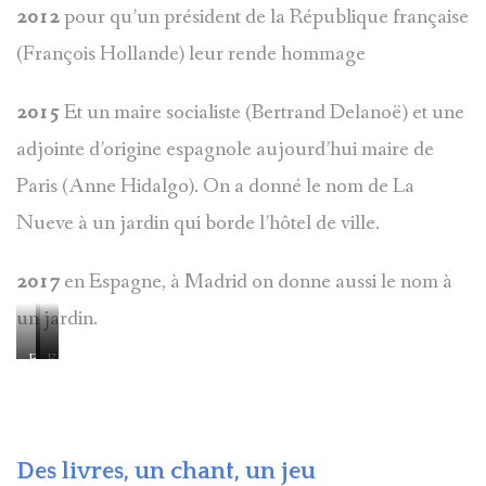
2012
pour qu’un président de la République française
(François Hollande) leur rende hommage
2015
Et un maire socialiste (Bertrand Delanoë) et une
adjointe d’origine espagnole aujourd’hui maire de
Paris (Anne Hidalgo). On a donné le nom de La
Nueve à un jardin qui borde l’hôtel de ville.
2017
en Espagne, à Madrid on donne aussi le nom à
un jardin.
François
Felipé
Hollande
et
A
Hidalgo
Manuela
Des livres, un chant, un jeu
Carmena