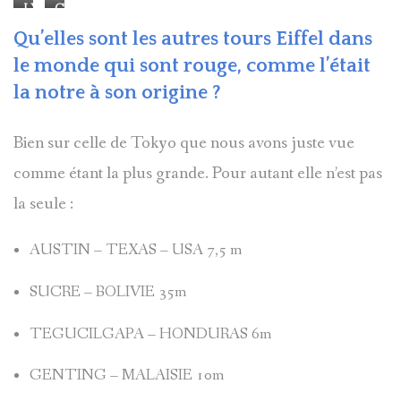
LYON
CAPENAC
les-
Charentenay
Fourvière
GARE
Belmont
Qu’elles sont les autres tours Eiffel dans
le monde qui sont rouge, comme l’était
la notre à son origine ?
Bien sur celle de Tokyo que nous avons juste vue
comme étant la plus grande. Pour autant elle n’est pas
la seule :
AUSTIN – TEXAS – USA 7,5 m
SUCRE – BOLIVIE 35m
TEGUCILGAPA – HONDURAS 6m
GENTING – MALAISIE 10m