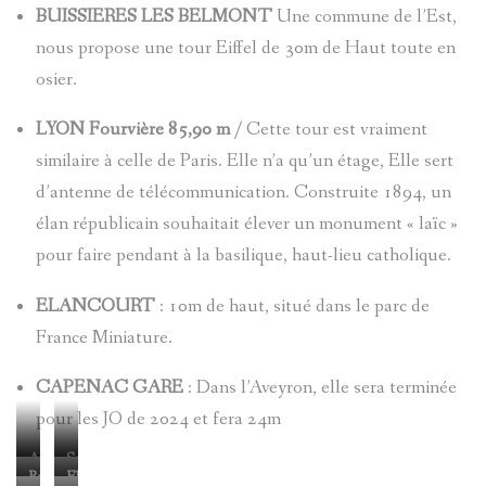
BUISSIERES LES BELMONT
Une commune de l’Est,
nous propose une tour Eiffel de 30m de Haut toute en
osier.
LYON Fourvière 85,90 m
/ Cette tour est vraiment
similaire à celle de Paris. Elle n’a qu’un étage, Elle sert
d’antenne de télécommunication. Construite 1894, un
élan républicain souhaitait élever un monument « laïc »
pour faire pendant à la basilique, haut-lieu catholique.
ELANCOURT
: 10m de haut, situé dans le parc de
France Miniature.
CAPENAC GARE
: Dans l’Aveyron, elle sera terminée
pour les JO de 2024 et fera 24m
APACH
Soing-
Buissieres-
Elancourt
Cubry-