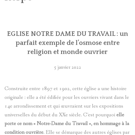
NOTRE BLOG
RÉSERVER UNE VISITE
EGLISE NOTRE DAME DU TRAVAIL : un
CONTACT
parfait exemple de l’osmose entre
✦ AVIS ✦
religion et monde ouvrier
5 janvier 2022
Construite entre 1897 et 1902, cette église a une histoire
originale : elle a été édifiée pour les ouvriers vivant dans le
14e arrondissement et qui œuvraient sur les expositions
universelles du début du XXe siècle. C’est pourquoi
elle
porte ce nom « Notre-Dame du Travail », en hommage à la
condition ouvrière
. Elle se démarque des autres églises par