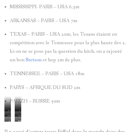
MISSISSIPPI- PARIS – USA 6,5m
ARKANSAS – PARIS – USA 7m
TEXAS – PARIS – USA 20m, les Texans étaient en
compétition avec le Tennessee pour la plus haute des 2.
Ici on ne se pose pas la question du kitch, on a rajouté
un bon
Stetson
et hop 2m de plus.
TENNESSEE – PARIS – USA 18m
PARYS – AFRIQUE DU SUD 2m
PARIZH – RUSSIE 50m
MISSISSIPPI
ARKANSAS
TEXAS
TENNESSEE
AFRIQUE
RUSSIE
DU