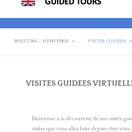
WELCOME – BIENVENUE
VISITES GUIDÉES
INFORMATIONS ET CONSEILS UTILES POUR LES VOY
NOTRE OFFRE ET QUI
ETRO PARISIEN
CAFÉS, RESTAURANTS, BARS, PÂTISSERIES, BOULANG
INS DE 26 ANS
VISITES GUIDEES V
VISITES GUIDEES VIRTUELL
QUI SUIS JE ?
ESCAPE GAMES, CHA
Bienvenue à la découverte de nos visites gu
visites que vous allez faire depuis chez vous,