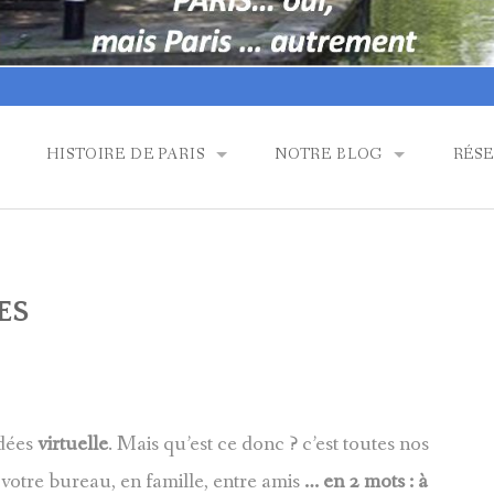
HISTOIRE DE PARIS
NOTRE BLOG
RÉSE
AGEURS
 SUIS JE ?
EGLISES ET LIEUX DE CULTES
EGLISES ET LIEUX DE CUL
ENTR
ERIES (BAKERIES) , CHOCOLATIERS, GLACIERS (ICE CREAM 
HISTOIRE ET PETITES HIS
IRTUELLES
ES
LA 2ND GUERRE MONDIALE
SSES AUX TRÉSORS ……..
PARIS : DE L’OCCUPATION
L’ART NOUVEAU, HECTOR 
idées
virtuelle
. Mais qu’est ce donc ? c’est toutes nos
LES SECRETS DE LA TOUR 
 votre bureau, en famille, entre amis
… en 2 mots : à