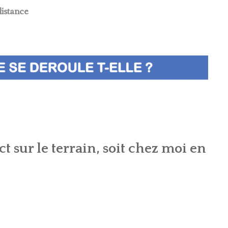
LE GANT ET LE PARFUM
distance
LE PARIS JUIF
t sur le terrain, soit chez moi en