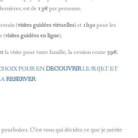
dernières, est de
13€
par personne.
errain (
visites guidées virtuelles
) et
1h30
pour les
e (
visites guidées en ligne
).
er
la visite pour votre famille, la cession coute
59€
.
 CHOIX POUR EN
DECOUVRIR
LE SUJET ET
LA
RESERVER
 pourboires. C’est vous qui décidez ce que je mérite