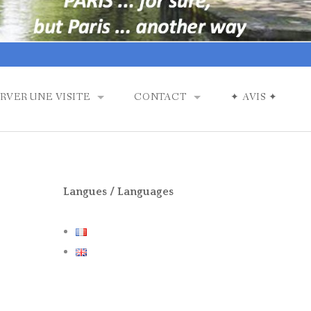
RVER UNE VISITE
CONTACT
✦ AVIS ✦
TES
EPRISES, CE, ECOLES
NOS PARTENAIRES
MAKERS)
TOIRES DE PARIS
NOTRE TARIF
Langues / Languages
 À PARIS, WWII
 A LA LIBERATION EN AOUT 44.
GUIMARD, PARIS 16ÈME
EIFFEL (VT)