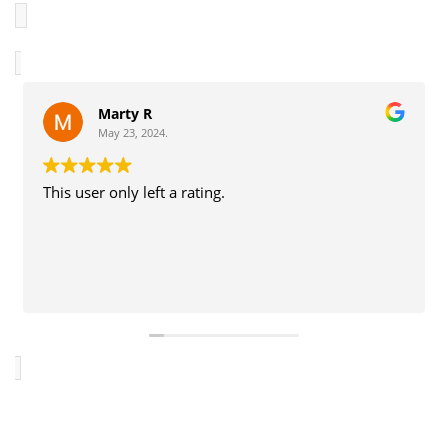
NOTRE BLOG
RÉSERVER UNE VISITE
Marty R
CONTACT
May 23, 2024.
✦ AVIS ✦
This user only left a rating.